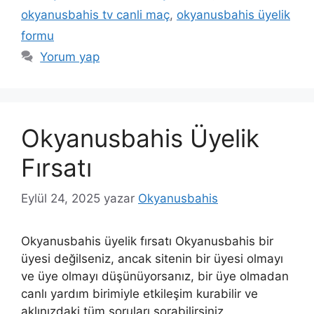
okyanusbahis tv canli maç
,
okyanusbahis üyelik
formu
Yorum yap
Okyanusbahis Üyelik
Fırsatı
Eylül 24, 2025
yazar
Okyanusbahis
Okyanusbahis üyelik fırsatı Okyanusbahis bir
üyesi değilseniz, ancak sitenin bir üyesi olmayı
ve üye olmayı düşünüyorsanız, bir üye olmadan
canlı yardım birimiyle etkileşim kurabilir ve
aklınızdaki tüm soruları sorabilirsiniz.