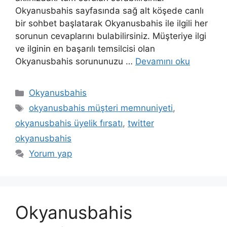
Okyanusbahis sayfasında sağ alt köşede canlı
bir sohbet başlatarak Okyanusbahis ile ilgili her
sorunun cevaplarını bulabilirsiniz. Müşteriye ilgi
ve ilginin en başarılı temsilcisi olan
Okyanusbahis sorununuzu …
Devamını oku
Kategoriler
Okyanusbahis
Etiketler
okyanusbahis müşteri memnuniyeti
,
okyanusbahis üyelik fırsatı
,
twitter
okyanusbahis
Yorum yap
Okyanusbahis