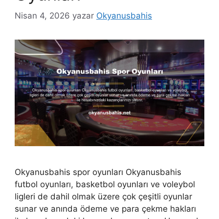
Nisan 4, 2026
yazar
Okyanusbahis
Okyanusbahis spor oyunları Okyanusbahis
futbol oyunları, basketbol oyunları ve voleybol
ligleri de dahil olmak üzere çok çeşitli oyunlar
sunar ve anında ödeme ve para çekme hakları