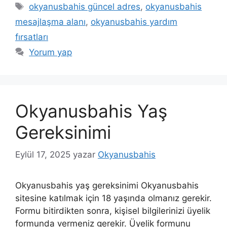
Etiketler
okyanusbahis güncel adres
,
okyanusbahis
mesajlaşma alanı
,
okyanusbahis yardım
fırsatları
Yorum yap
Okyanusbahis Yaş
Gereksinimi
Eylül 17, 2025
yazar
Okyanusbahis
Okyanusbahis yaş gereksinimi Okyanusbahis
sitesine katılmak için 18 yaşında olmanız gerekir.
Formu bitirdikten sonra, kişisel bilgilerinizi üyelik
formunda vermeniz gerekir. Üyelik formunu