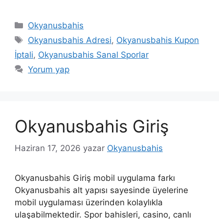
Kategoriler
Okyanusbahis
Etiketler
Okyanusbahis Adresi
,
Okyanusbahis Kupon
İptali
,
Okyanusbahis Sanal Sporlar
Yorum yap
Okyanusbahis Giriş
Haziran 17, 2026
yazar
Okyanusbahis
Okyanusbahis Giriş mobil uygulama farkı
Okyanusbahis alt yapısı sayesinde üyelerine
mobil uygulaması üzerinden kolaylıkla
ulaşabilmektedir. Spor bahisleri, casino, canlı