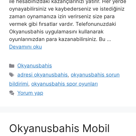
ile hesabınızdaki kazançlarınızı yatırır. Her yerde
oynayabilirsiniz ve kaybederseniz ve istediğiniz
zaman oynamanıza izin verirseniz size para
vermek gibi fırsatlar vardır. Telefonunuzdaki
Okyanusbahis uygulamasını kullanarak
oyunlarınızdan para kazanabilirsiniz. Bu …
Devamını oku
Kategoriler
Okyanusbahis
Etiketler
adresi okyanusbahis
,
okyanusbahis sorun
bildirimi
,
okyanusbahis spor oyunları
Yorum yap
Okyanusbahis Mobil