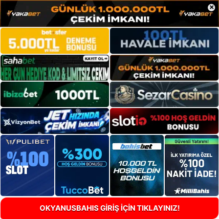
×
OKYANUSBAHIS GİRİŞ İÇİN TIKLAYINIZ!