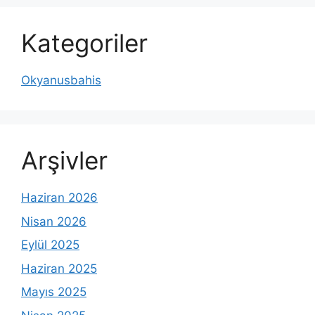
Kategoriler
Okyanusbahis
Arşivler
Haziran 2026
Nisan 2026
Eylül 2025
Haziran 2025
Mayıs 2025