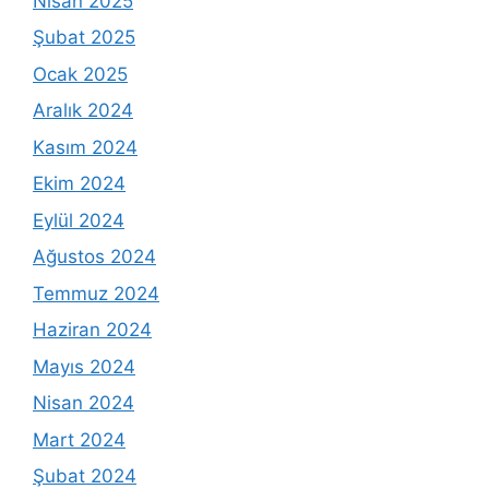
Nisan 2025
Şubat 2025
Ocak 2025
Aralık 2024
Kasım 2024
Ekim 2024
Eylül 2024
Ağustos 2024
Temmuz 2024
Haziran 2024
Mayıs 2024
Nisan 2024
Mart 2024
Şubat 2024