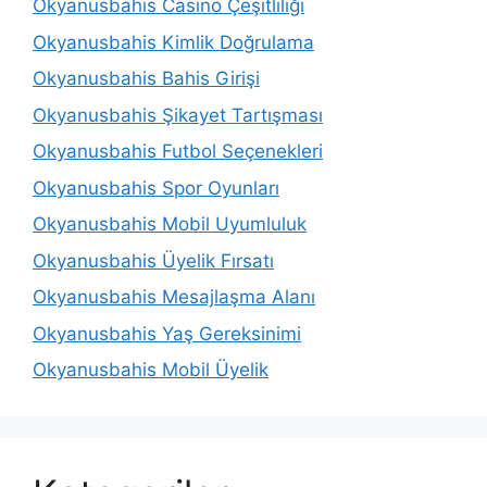
Okyanusbahis Casino Çeşitliliği
Okyanusbahis Kimlik Doğrulama
Okyanusbahis Bahis Girişi
Okyanusbahis Şikayet Tartışması
Okyanusbahis Futbol Seçenekleri
Okyanusbahis Spor Oyunları
Okyanusbahis Mobil Uyumluluk
Okyanusbahis Üyelik Fırsatı
Okyanusbahis Mesajlaşma Alanı
Okyanusbahis Yaş Gereksinimi
Okyanusbahis Mobil Üyelik