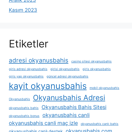
Aralık 2023
Kasım 2023
Etiketler
adresi okyanusbahis
casino sitesi okyanusbahis
giris adresi okyanusbahis
girisi okyanusbahis
giris okyanusbahis
giris yap okyanusbahis
güncel adresi okyanusbahis
kayit okyanusbahis
mobil okyanusbahis
Okyanusbahis Adresi
Okyanusbahis
Okyanusbahis Bahis Sitesi
okyanusbahis bahis
okyanusbahis canli
okyanusbahis bonus
okyanusbahis canli maç izle
okyanusbahis canlı bahis
okyanusbahis com
okyanusbahis canlı destek