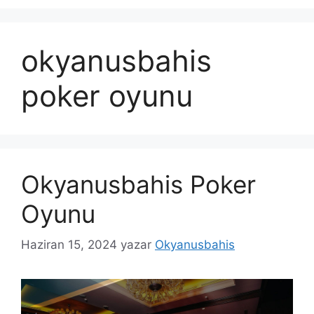
okyanusbahis
poker oyunu
Okyanusbahis Poker
Oyunu
Haziran 15, 2024
yazar
Okyanusbahis