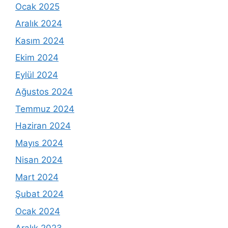
Ocak 2025
Aralık 2024
Kasım 2024
Ekim 2024
Eylül 2024
Ağustos 2024
Temmuz 2024
Haziran 2024
Mayıs 2024
Nisan 2024
Mart 2024
Şubat 2024
Ocak 2024