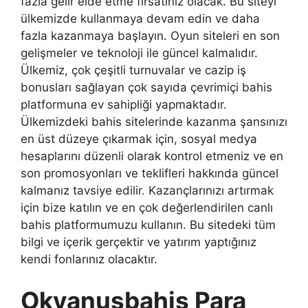
fazla gelir elde etme fırsatınız olacak. Bu siteyi
ülkemizde kullanmaya devam edin ve daha
fazla kazanmaya başlayın. Oyun siteleri en son
gelişmeler ve teknoloji ile güncel kalmalıdır.
Ülkemiz, çok çeşitli turnuvalar ve cazip iş
bonusları sağlayan çok sayıda çevrimiçi bahis
platformuna ev sahipliği yapmaktadır.
Ülkemizdeki bahis sitelerinde kazanma şansınızı
en üst düzeye çıkarmak için, sosyal medya
hesaplarını düzenli olarak kontrol etmeniz ve en
son promosyonları ve teklifleri hakkında güncel
kalmanız tavsiye edilir. Kazançlarınızı artırmak
için bize katılın ve en çok değerlendirilen canlı
bahis platformumuzu kullanın. Bu sitedeki tüm
bilgi ve içerik gerçektir ve yatırım yaptığınız
kendi fonlarınız olacaktır.
Okyanusbahis Para