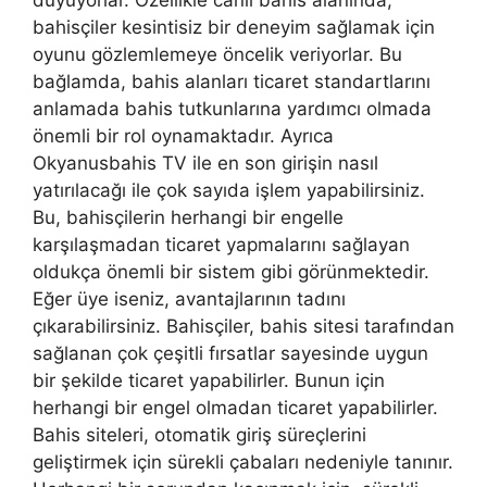
bahisçiler kesintisiz bir deneyim sağlamak için
oyunu gözlemlemeye öncelik veriyorlar. Bu
bağlamda, bahis alanları ticaret standartlarını
anlamada bahis tutkunlarına yardımcı olmada
önemli bir rol oynamaktadır. Ayrıca
Okyanusbahis TV ile en son girişin nasıl
yatırılacağı ile çok sayıda işlem yapabilirsiniz.
Bu, bahisçilerin herhangi bir engelle
karşılaşmadan ticaret yapmalarını sağlayan
oldukça önemli bir sistem gibi görünmektedir.
Eğer üye iseniz, avantajlarının tadını
çıkarabilirsiniz. Bahisçiler, bahis sitesi tarafından
sağlanan çok çeşitli fırsatlar sayesinde uygun
bir şekilde ticaret yapabilirler. Bunun için
herhangi bir engel olmadan ticaret yapabilirler.
Bahis siteleri, otomatik giriş süreçlerini
geliştirmek için sürekli çabaları nedeniyle tanınır.