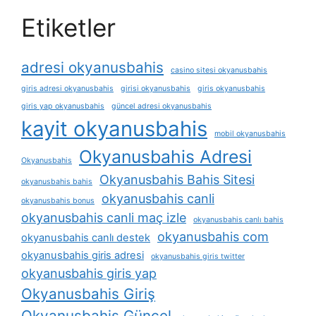
Etiketler
adresi okyanusbahis
casino sitesi okyanusbahis
giris adresi okyanusbahis
girisi okyanusbahis
giris okyanusbahis
giris yap okyanusbahis
güncel adresi okyanusbahis
kayit okyanusbahis
mobil okyanusbahis
Okyanusbahis Adresi
Okyanusbahis
Okyanusbahis Bahis Sitesi
okyanusbahis bahis
okyanusbahis canli
okyanusbahis bonus
okyanusbahis canli maç izle
okyanusbahis canlı bahis
okyanusbahis com
okyanusbahis canlı destek
okyanusbahis giris adresi
okyanusbahis giris twitter
okyanusbahis giris yap
Okyanusbahis Giriş
Okyanusbahis Güncel