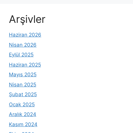
Arşivler
Haziran 2026
Nisan 2026
Eylül 2025
Haziran 2025
Mayıs 2025
Nisan 2025
Şubat 2025
Ocak 2025
Aralık 2024
Kasım 2024