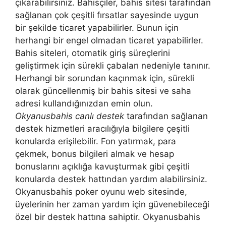
çıkarabilirsiniz. Bahisçiler, bahis sitesi tarafından
sağlanan çok çeşitli fırsatlar sayesinde uygun
bir şekilde ticaret yapabilirler. Bunun için
herhangi bir engel olmadan ticaret yapabilirler.
Bahis siteleri, otomatik giriş süreçlerini
geliştirmek için sürekli çabaları nedeniyle tanınır.
Herhangi bir sorundan kaçınmak için, sürekli
olarak güncellenmiş bir bahis sitesi ve saha
adresi kullandığınızdan emin olun.
Okyanusbahis canlı destek
tarafından sağlanan
destek hizmetleri aracılığıyla bilgilere çeşitli
konularda erişilebilir. Fon yatırmak, para
çekmek, bonus bilgileri almak ve hesap
bonuslarını açıklığa kavuşturmak gibi çeşitli
konularda destek hattından yardım alabilirsiniz.
Okyanusbahis poker oyunu web sitesinde,
üyelerinin her zaman yardım için güvenebileceği
özel bir destek hattına sahiptir. Okyanusbahis