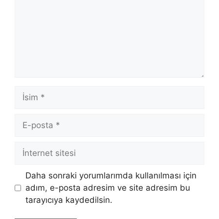
İsim
E-
posta
İnternet
sitesi
Daha sonraki yorumlarımda kullanılması için
adım, e-posta adresim ve site adresim bu
tarayıcıya kaydedilsin.