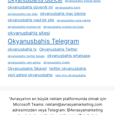
okyanusbahis güncel adres
okyanusbahis güvenlir mi
okyanusbahis kayit
okyanusbahis maç izleme
okyanusbahis kaç oldu
okyanusbahis nasil bir site
okyanusbahis para çekme
okyanusbahis promosyon
okyanusbahis promosyon kodu
okyanusbahis sitesi
Okyanusbahis Telegram
okyanusbahis tv
Okyanusbahis Twitter
okyanusbahis whatsapp
okyanusbahis twitter hesabı
okyanusbahis yeni adresi
okyanusbahis üyelik
Okyanusbahis Şikayet
twitter okyanusbahis
yeni adresi okyanusbahis
yeni giris okyanusbahis
"Avrasya'nın en büyük reklam platformunda olmak için
Microsoft Teams:
reklam@avrasyamarketing.com
adresimizden veya Telegram: @Avrasyamarketing