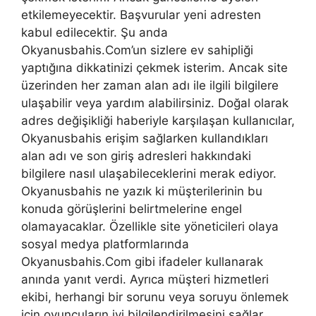
etkilemeyecektir. Başvurular yeni adresten
kabul edilecektir. Şu anda
Okyanusbahis.Com’un sizlere ev sahipliği
yaptığına dikkatinizi çekmek isterim. Ancak site
üzerinden her zaman alan adı ile ilgili bilgilere
ulaşabilir veya yardım alabilirsiniz. Doğal olarak
adres değişikliği haberiyle karşılaşan kullanıcılar,
Okyanusbahis erişim sağlarken kullandıkları
alan adı ve son giriş adresleri hakkındaki
bilgilere nasıl ulaşabileceklerini merak ediyor.
Okyanusbahis ne yazık ki müşterilerinin bu
konuda görüşlerini belirtmelerine engel
olamayacaklar. Özellikle site yöneticileri olaya
sosyal medya platformlarında
Okyanusbahis.Com gibi ifadeler kullanarak
anında yanıt verdi. Ayrıca müşteri hizmetleri
ekibi, herhangi bir sorunu veya soruyu önlemek
için oyuncuların iyi bilgilendirilmesini sağlar.