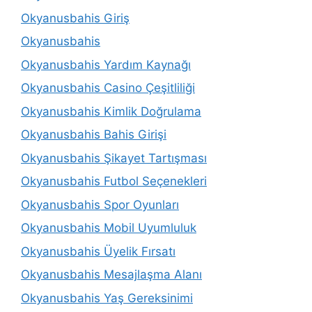
Okyanusbahis Giriş
Okyanusbahis
Okyanusbahis Yardım Kaynağı
Okyanusbahis Casino Çeşitliliği
Okyanusbahis Kimlik Doğrulama
Okyanusbahis Bahis Girişi
Okyanusbahis Şikayet Tartışması
Okyanusbahis Futbol Seçenekleri
Okyanusbahis Spor Oyunları
Okyanusbahis Mobil Uyumluluk
Okyanusbahis Üyelik Fırsatı
Okyanusbahis Mesajlaşma Alanı
Okyanusbahis Yaş Gereksinimi