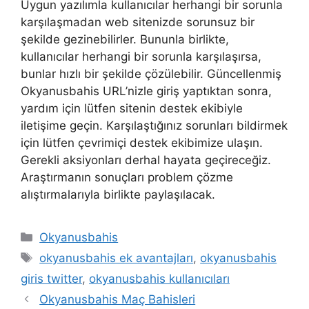
Uygun yazılımla kullanıcılar herhangi bir sorunla
karşılaşmadan web sitenizde sorunsuz bir
şekilde gezinebilirler. Bununla birlikte,
kullanıcılar herhangi bir sorunla karşılaşırsa,
bunlar hızlı bir şekilde çözülebilir. Güncellenmiş
Okyanusbahis URL’nizle giriş yaptıktan sonra,
yardım için lütfen sitenin destek ekibiyle
iletişime geçin. Karşılaştığınız sorunları bildirmek
için lütfen çevrimiçi destek ekibimize ulaşın.
Gerekli aksiyonları derhal hayata geçireceğiz.
Araştırmanın sonuçları problem çözme
alıştırmalarıyla birlikte paylaşılacak.
Kategoriler
Okyanusbahis
Etiketler
okyanusbahis ek avantajları
,
okyanusbahis
giris twitter
,
okyanusbahis kullanıcıları
Okyanusbahis Maç Bahisleri