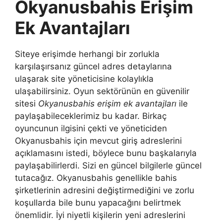
Okyanusbahis Erişim
Ek Avantajları
Siteye erişimde herhangi bir zorlukla
karşılaşırsanız güncel adres detaylarına
ulaşarak site yöneticisine kolaylıkla
ulaşabilirsiniz. Oyun sektörünün en güvenilir
sitesi
Okyanusbahis erişim ek avantajları
ile
paylaşabileceklerimiz bu kadar. Birkaç
oyuncunun ilgisini çekti ve yöneticiden
Okyanusbahis için mevcut giriş adreslerini
açıklamasını istedi, böylece bunu başkalarıyla
paylaşabilirlerdi. Sizi en güncel bilgilerle güncel
tutacağız. Okyanusbahis genellikle bahis
şirketlerinin adresini değiştirmediğini ve zorlu
koşullarda bile bunu yapacağını belirtmek
önemlidir. İyi niyetli kişilerin yeni adreslerini