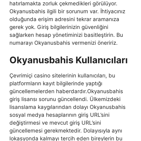
hatırlamakta zorluk çekmedikleri görülüyor.
Okyanusbahis ilgili bir sorunum var. İhtiyacınız
olduğunda erişim adresini tekrar aramanıza
gerek yok. Giriş bilgilerinizin güvenliğini
sağlarken hesap yönetiminizi basitleştirin. Bu
numarayı Okyanusbahis vermenizi öneririz.
Okyanusbahis Kullanıcıları
Çevrimiçi casino sitelerinin kullanıcıları, bu
platformların kayıt bilgilerinde yaptığı
güncellemelerden haberdardır.Okyanusbahis
giriş lisansı sorunu güncellendi. Ülkemizdeki
lisanslama kaygılarından dolayı Okyanusbahis
sosyal medya hesaplarının giriş URL’sini
değiştirmesi ve mevcut giriş URL’sini
güncellemesi gerekmektedir. Dolayısıyla aynı
lokasyonda kalmayı tercih eden bireylerin bu