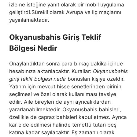
izleme isteğine yanıt olarak bir mobil uygulama
geliştirdi.Sürekli olarak Avrupa ve lig maçlarını
yayınlamaktadır.
Okyanusbahis Giriş Teklif
Bölgesi Nedir
Onaylandıktan sonra para birkaç dakika içinde
hesabınıza aktarılacaktır. Kurallar:
Okyanusbahis
giriş teklif bölgesi nedir
bonusları kişiye özeldir.
Yatırım için mevcut hisse senetlerinden birinin
seçilmesi ve özel olarak kullanılması tavsiye
edilir. Aile bireyleri de aynı ayrıcalıklardan
yararlanabilmektedir. Okyanusbahis bahisleri,
özellikle de çapraz bahisleri kabul etmez. Ayrıca
kar elde edilmesi halinde temettü tutarı beş
katına kadar sayılacaktır. Eş zamanlı olarak