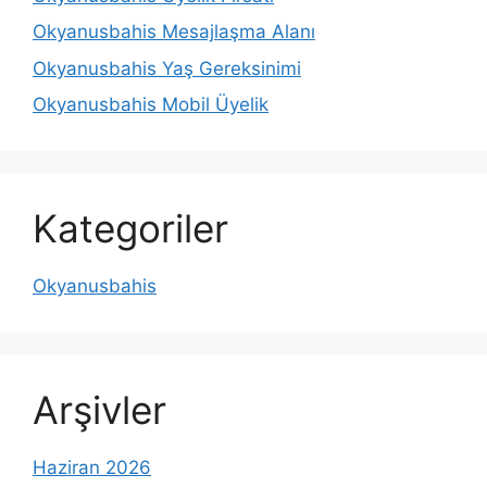
Okyanusbahis Mesajlaşma Alanı
Okyanusbahis Yaş Gereksinimi
Okyanusbahis Mobil Üyelik
Kategoriler
Okyanusbahis
Arşivler
Haziran 2026