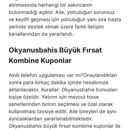
alınmasında herhangi bir sakıncanın
bulunmadığı açıktır. Aile, yolculuğun sorunsuz
ve keyifli geçmesi için yolculuğun yanı sıra başta
yerinde destek olmak üzere farklı iletişim
kanallarından da yararlandı.
Okyanusbahis Büyük Fırsat
Kombine Kuponlar
Akıllı telefon uygulaması var mı?Onaylandıktan
sonra para birkaç dakika içinde hesabınıza
aktarılacaktır. Kurallar: Okyanusbahis bonusları
kişiye özeldir. Yatırım için mevcut hisse
senetlerinden birinin seçilmesi ve özel olarak
kullanılması tavsiye edilir. Aile bireyleri de aynı
ayrıcalıklardan yararlanabilmektedir.
Okyanusbahis büyük fırsat kombine kuponlar
ile