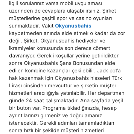
ilgili sorularınız varsa mobil uygulaması
üzerinden de cevaplara ulaşabilirsiniz. Şirket
müşterilerine çeşitli spor ve casino oyunları
sunmaktadır. Vakit
Okyanusbahis
kaybetmeden anında elde etmek o kadar da zor
değil. Şirket, Okyanusbahis hediyeler ve
ikramiyeler konusunda son derece cömert
davranıyor. Gerekli koşullar yerine getirildikten
sonra Okyanusbahis Şans Bonusundan elde
edilen kombine kazançlar çekilebilir. Jack pot’a
hak kazanmak için Okyanusbahis hisseleri Türk
Lirası cinsinden mevcuttur ve şirketin müşteri
hizmetleri aracılığıyla yatırılabilir. Her departman
günde 24 saat çalışmaktadır. Ana sayfada yeşil
bir buton var. Programa tıkladığınızda, hesap
ayrıntılarınızı girmeniz ve doğrulamanız
istenecektir. Gerekli adımları tamamladıktan
sonra hızlı bir şekilde müşteri hizmetleri