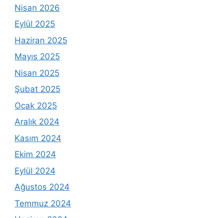
Nisan 2026
Eylül 2025
Haziran 2025
Mayıs 2025
Nisan 2025
Şubat 2025
Ocak 2025
Aralık 2024
Kasım 2024
Ekim 2024
Eylül 2024
Ağustos 2024
Temmuz 2024