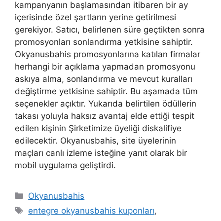
kampanyanın başlamasından itibaren bir ay
içerisinde özel şartların yerine getirilmesi
gerekiyor. Satıcı, belirlenen süre geçtikten sonra
promosyonları sonlandırma yetkisine sahiptir.
Okyanusbahis promosyonlarına katılan firmalar
herhangi bir açıklama yapmadan promosyonu
askıya alma, sonlandırma ve mevcut kuralları
değiştirme yetkisine sahiptir. Bu aşamada tüm
seçenekler açıktır. Yukarıda belirtilen ödüllerin
takası yoluyla haksız avantaj elde ettiği tespit
edilen kişinin Şirketimize üyeliği diskalifiye
edilecektir. Okyanusbahis, site üyelerinin
maçları canlı izleme isteğine yanıt olarak bir
mobil uygulama geliştirdi.
Kategoriler
Okyanusbahis
Etiketler
entegre okyanusbahis kuponları
,