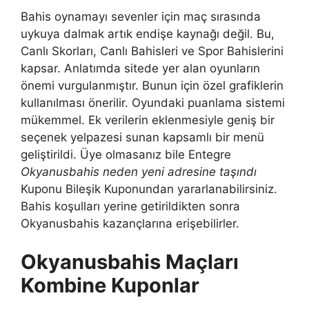
Bahis oynamayı sevenler için maç sırasında
uykuya dalmak artık endişe kaynağı değil. Bu,
Canlı Skorları, Canlı Bahisleri ve Spor Bahislerini
kapsar. Anlatımda sitede yer alan oyunların
önemi vurgulanmıştır. Bunun için özel grafiklerin
kullanılması önerilir. Oyundaki puanlama sistemi
mükemmel. Ek verilerin eklenmesiyle geniş bir
seçenek yelpazesi sunan kapsamlı bir menü
geliştirildi. Üye olmasanız bile Entegre
Okyanusbahis neden yeni adresine taşındı
Kuponu Bileşik Kuponundan yararlanabilirsiniz.
Bahis koşulları yerine getirildikten sonra
Okyanusbahis kazançlarına erişebilirler.
Okyanusbahis Maçları
Kombine Kuponlar