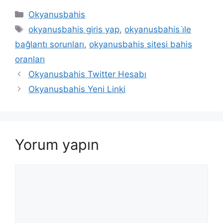
Kategoriler
Okyanusbahis
Etiketler
okyanusbahis giris yap
,
okyanusbahis i̇le
bağlantı sorunları
,
okyanusbahis sitesi bahis
oranları
Okyanusbahis Twitter Hesabı
Okyanusbahis Yeni Linki
Yorum yapın
Yorum