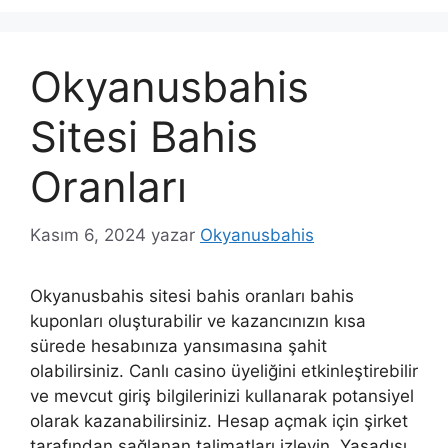
Okyanusbahis
Sitesi Bahis
Oranları
Kasım 6, 2024
yazar
Okyanusbahis
Okyanusbahis sitesi bahis oranları bahis
kuponları oluşturabilir ve kazancınızın kısa
sürede hesabınıza yansımasına şahit
olabilirsiniz. Canlı casino üyeliğini etkinleştirebilir
ve mevcut giriş bilgilerinizi kullanarak potansiyel
olarak kazanabilirsiniz. Hesap açmak için şirket
tarafından sağlanan talimatları izleyin. Yasadışı