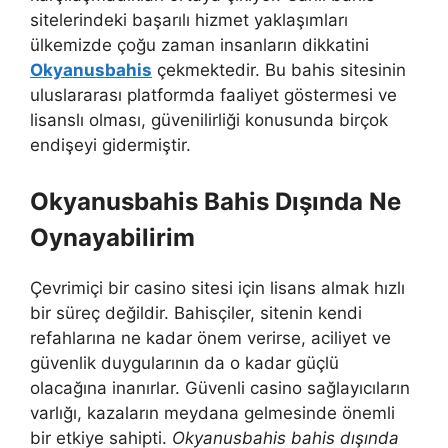
sitelerindeki başarılı hizmet yaklaşımları
ülkemizde çoğu zaman insanların dikkatini
Okyanusbahis
çekmektedir. Bu bahis sitesinin
uluslararası platformda faaliyet göstermesi ve
lisanslı olması, güvenilirliği konusunda birçok
endişeyi gidermiştir.
Okyanusbahis Bahis Dışında Ne
Oynayabilirim
Çevrimiçi bir casino sitesi için lisans almak hızlı
bir süreç değildir. Bahisçiler, sitenin kendi
refahlarına ne kadar önem verirse, aciliyet ve
güvenlik duygularının da o kadar güçlü
olacağına inanırlar. Güvenli casino sağlayıcıların
varlığı, kazaların meydana gelmesinde önemli
bir etkiye sahipti.
Okyanusbahis bahis dışında