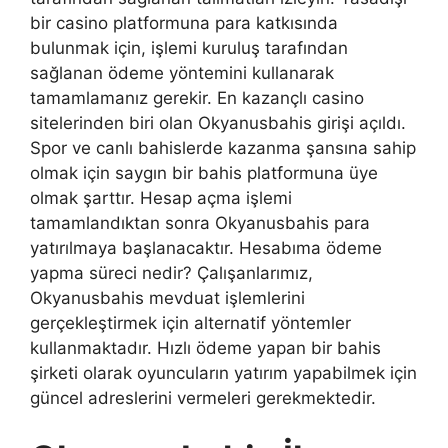
bir casino platformuna para katkısında
bulunmak için, işlemi kuruluş tarafından
sağlanan ödeme yöntemini kullanarak
tamamlamanız gerekir. En kazançlı casino
sitelerinden biri olan Okyanusbahis girişi açıldı.
Spor ve canlı bahislerde kazanma şansına sahip
olmak için saygın bir bahis platformuna üye
olmak şarttır. Hesap açma işlemi
tamamlandıktan sonra Okyanusbahis para
yatırılmaya başlanacaktır. Hesabıma ödeme
yapma süreci nedir? Çalışanlarımız,
Okyanusbahis mevduat işlemlerini
gerçekleştirmek için alternatif yöntemler
kullanmaktadır. Hızlı ödeme yapan bir bahis
şirketi olarak oyuncuların yatırım yapabilmek için
güncel adreslerini vermeleri gerekmektedir.