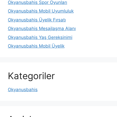
Okyanusbahis Spor Oyunları
Okyanusbahis Mobil Uyumluluk
Okyanusbahis Üyelik Fırsatı
Okyanusbahis Mesajlaşma Alanı
Okyanusbahis Yaş Gereksinimi
Okyanusbahis Mobil Üyelik
Kategoriler
Okyanusbahis