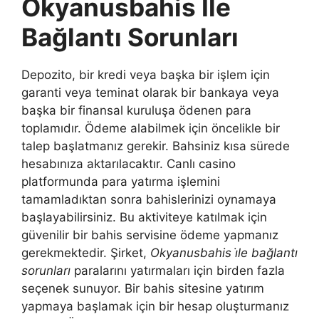
Okyanusbahis İle
Bağlantı Sorunları
Depozito, bir kredi veya başka bir işlem için
garanti veya teminat olarak bir bankaya veya
başka bir finansal kuruluşa ödenen para
toplamıdır. Ödeme alabilmek için öncelikle bir
talep başlatmanız gerekir. Bahsiniz kısa sürede
hesabınıza aktarılacaktır. Canlı casino
platformunda para yatırma işlemini
tamamladıktan sonra bahislerinizi oynamaya
başlayabilirsiniz. Bu aktiviteye katılmak için
güvenilir bir bahis servisine ödeme yapmanız
gerekmektedir. Şirket,
Okyanusbahis i̇le bağlantı
sorunları
paralarını yatırmaları için birden fazla
seçenek sunuyor. Bir bahis sitesine yatırım
yapmaya başlamak için bir hesap oluşturmanız