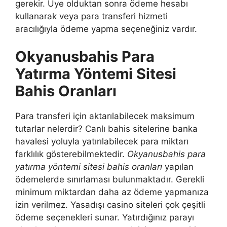
gerekir. Üye olduktan sonra ödeme hesabı
kullanarak veya para transferi hizmeti
aracılığıyla ödeme yapma seçeneğiniz vardır.
Okyanusbahis Para
Yatırma Yöntemi Sitesi
Bahis Oranları
Para transferi için aktarılabilecek maksimum
tutarlar nelerdir? Canlı bahis sitelerine banka
havalesi yoluyla yatırılabilecek para miktarı
farklılık gösterebilmektedir.
Okyanusbahis para
yatırma yöntemi sitesi bahis oranları
yapılan
ödemelerde sınırlaması bulunmaktadır. Gerekli
minimum miktardan daha az ödeme yapmanıza
izin verilmez. Yasadışı casino siteleri çok çeşitli
ödeme seçenekleri sunar. Yatırdığınız parayı