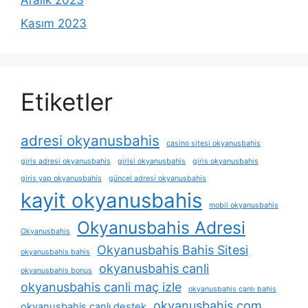
Aralık 2023
Kasım 2023
Etiketler
adresi okyanusbahis
casino sitesi okyanusbahis
giris adresi okyanusbahis
girisi okyanusbahis
giris okyanusbahis
giris yap okyanusbahis
güncel adresi okyanusbahis
kayit okyanusbahis
mobil okyanusbahis
Okyanusbahis Adresi
Okyanusbahis
Okyanusbahis Bahis Sitesi
okyanusbahis bahis
okyanusbahis canli
okyanusbahis bonus
okyanusbahis canli maç izle
okyanusbahis canlı bahis
okyanusbahis com
okyanusbahis canlı destek