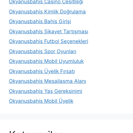
Okyanusbahis Casino Çeşitliliği
Okyanusbahis Kimlik Doğrulama
Okyanusbahis Bahis Girişi
Okyanusbahis Şikayet Tartışması
Okyanusbahis Futbol Seçenekleri
Okyanusbahis Spor Oyunları
Okyanusbahis Mobil Uyumluluk
Okyanusbahis Üyelik Fırsatı
Okyanusbahis Mesajlaşma Alanı
Okyanusbahis Yaş Gereksinimi
Okyanusbahis Mobil Üyelik