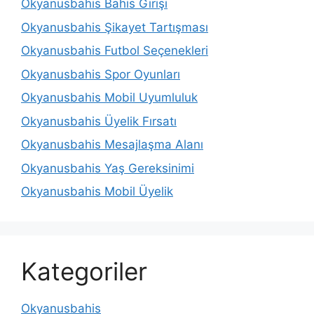
Okyanusbahis Bahis Girişi
Okyanusbahis Şikayet Tartışması
Okyanusbahis Futbol Seçenekleri
Okyanusbahis Spor Oyunları
Okyanusbahis Mobil Uyumluluk
Okyanusbahis Üyelik Fırsatı
Okyanusbahis Mesajlaşma Alanı
Okyanusbahis Yaş Gereksinimi
Okyanusbahis Mobil Üyelik
Kategoriler
Okyanusbahis