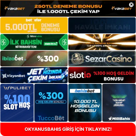
×
OKYANUSBAHIS GİRİŞ İÇİN TIKLAYINIZ!