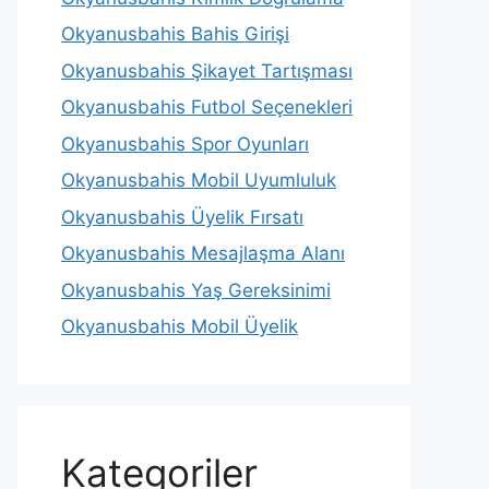
Okyanusbahis Bahis Girişi
Okyanusbahis Şikayet Tartışması
Okyanusbahis Futbol Seçenekleri
Okyanusbahis Spor Oyunları
Okyanusbahis Mobil Uyumluluk
Okyanusbahis Üyelik Fırsatı
Okyanusbahis Mesajlaşma Alanı
Okyanusbahis Yaş Gereksinimi
Okyanusbahis Mobil Üyelik
Kategoriler