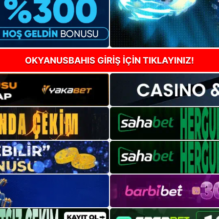
OKYANUSBAHIS GİRİŞ İÇİN TIKLAYINIZ!