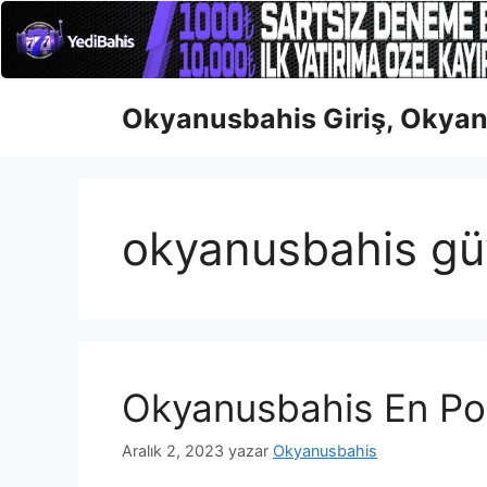
İçeriğe
Okyanusbahis Giriş, Okyan
atla
okyanusbahis güv
Okyanusbahis En Pop
Aralık 2, 2023
yazar
Okyanusbahis