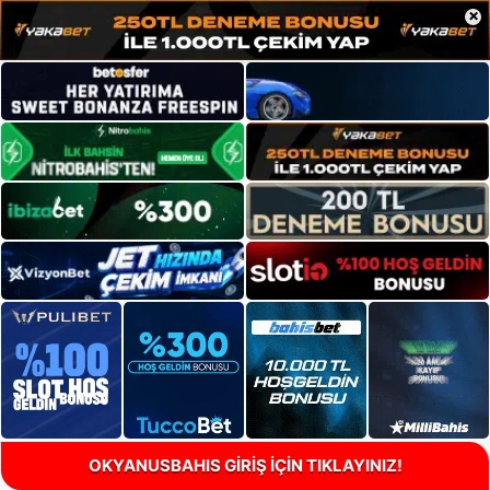
×
OKYANUSBAHIS GİRİŞ İÇİN TIKLAYINIZ!