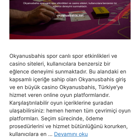
Okyanusbahis spor canlı spor etkinlikleri ve
casino siteleri, kullanıcılara benzersiz bir
eğlence deneyimi sunmaktadır. Bu alandaki en
kapsamlı içeriğe sahip olan Okyanusbahis giriş
ve en büyük casino Okyanusbahis, Türkiye’ye
hizmet veren online oyun platformlarıdır.
Karşılaştırılabilir oyun içeriklerine şuradan
ulaşabilirsiniz: hemen hemen tüm çevrimiçi oyun
platformları. Seçim sürecinde, ödeme
prosedürlerini ve hizmet bütünlüğünü korurken,
kullanıcılara en …
Devamını oku