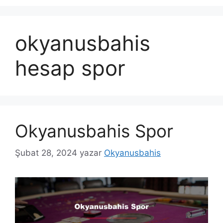
okyanusbahis
hesap spor
Okyanusbahis Spor
Şubat 28, 2024
yazar
Okyanusbahis