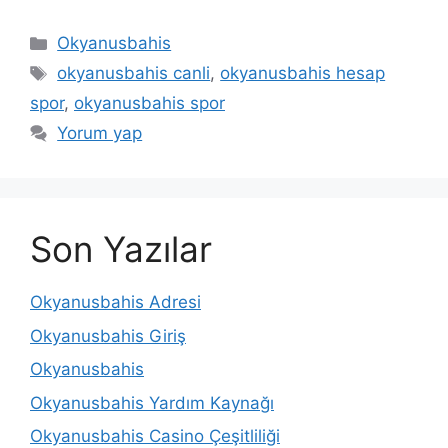
Kategoriler
Okyanusbahis
Etiketler
okyanusbahis canli
,
okyanusbahis hesap
spor
,
okyanusbahis spor
Yorum yap
Son Yazılar
Okyanusbahis Adresi
Okyanusbahis Giriş
Okyanusbahis
Okyanusbahis Yardım Kaynağı
Okyanusbahis Casino Çeşitliliği