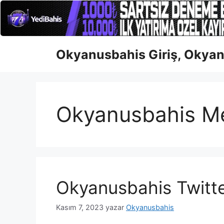
İçeriğe
Okyanusbahis Giriş, Okyan
atla
Okyanusbahis Me
Okyanusbahis Twitt
Kasım 7, 2023
yazar
Okyanusbahis