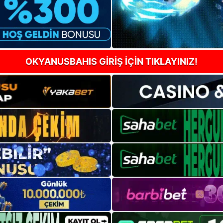
OKYANUSBAHIS GİRİŞ İÇİN TIKLAYINIZ!