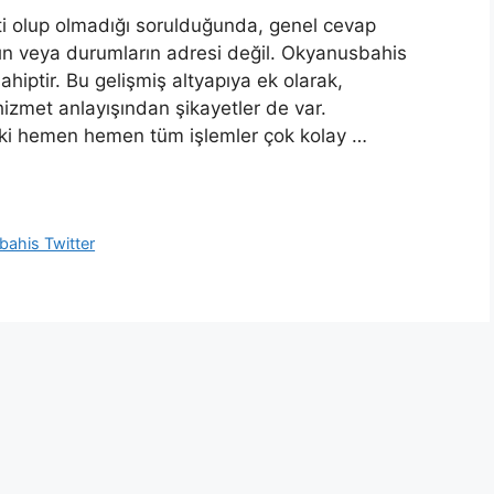
ti olup olmadığı sorulduğunda, genel cevap
rın veya durumların adresi değil. Okyanusbahis
ahiptir. Bu gelişmiş altyapıya ek olarak,
hizmet anlayışından şikayetler de var.
ki hemen hemen tüm işlemler çok kolay …
ahis Twitter