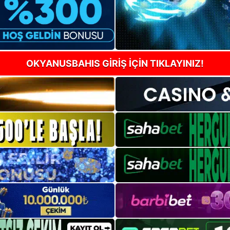
OKYANUSBAHIS GİRİŞ İÇİN TIKLAYINIZ!