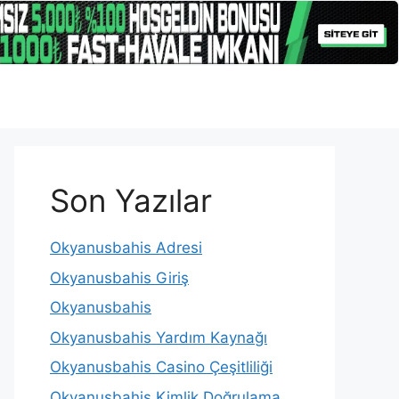
Son Yazılar
Okyanusbahis Adresi
Okyanusbahis Giriş
Okyanusbahis
Okyanusbahis Yardım Kaynağı
Okyanusbahis Casino Çeşitliliği
Okyanusbahis Kimlik Doğrulama