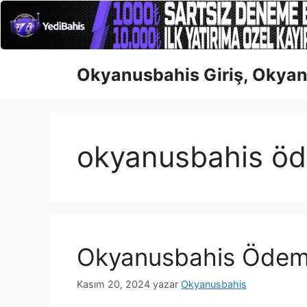
İçeriğe
Okyanusbahis Giriş, Okyan
atla
okyanusbahis öde
Okyanusbahis Ödeme 
Kasım 20, 2024
yazar
Okyanusbahis