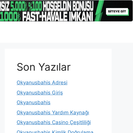
Son Yazılar
Okyanusbahis Adresi
Okyanusbahis Giriş
Okyanusbahis
Okyanusbahis Yardım Kaynağı
Okyanusbahis Casino Çeşitliliği
Okyanusbahis Kimlik Doğrulama