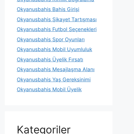
Okyanusbahis Bahis Girişi
Okyanusbahis Şikayet Tartışması
Okyanusbahis Futbol Seçenekleri
Okyanusbahis Spor Oyunları
Okyanusbahis Mobil Uyumluluk
Okyanusbahis Üyelik Fırsatı
Okyanusbahis Mesajlaşma Alanı
Okyanusbahis Yaş Gereksinimi
Okyanusbahis Mobil Üyelik
Kategoriler