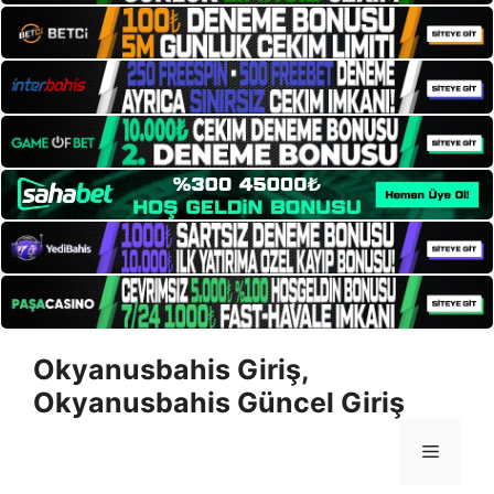
İçeriğe
Okyanusbahis Giriş,
atla
Okyanusbahis Güncel Giriş
Menü