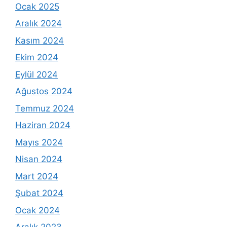
Ocak 2025
Aralık 2024
Kasım 2024
Ekim 2024
Eylül 2024
Ağustos 2024
Temmuz 2024
Haziran 2024
Mayıs 2024
Nisan 2024
Mart 2024
Şubat 2024
Ocak 2024