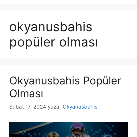
okyanusbahis
popüler olması
Okyanusbahis Popüler
Olması
Şubat 17, 2024
yazar
Okyanusbahis