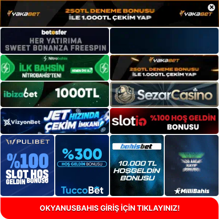
×
OKYANUSBAHIS GİRİŞ İÇİN TIKLAYINIZ!