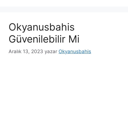
Okyanusbahis
Güvenilebilir Mi
Aralık 13, 2023
yazar
Okyanusbahis