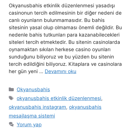
Okyanusbahis etkinlik düzenlenmesi yasadışı
casinonun tercih edilmesinin bir diğer nedeni de
canlı oyunların bulunmamasıdır. Bu bahis
sitesinin yasal olup olmaması önemli değildir. Bu
nedenle bahis tutkunları para kazanabilecekleri
siteleri tercih etmektedir. Bu sitenin casinolarda
oynamaktan sıkılan herkese casino oyunları
sunduğunu biliyoruz ve bu yüzden bu sitenin
tercih edildiğini biliyoruz. Kitaplara ve casinolara
her gün yeni …
Devamını oku
Kategoriler
Okyanusbahis
Etiketler
okyanusbahis etkinlik düzenlenmesi
,
okyanusbahis instagram
,
okyanusbahis
mesajlaşma sistemi
Yorum yap