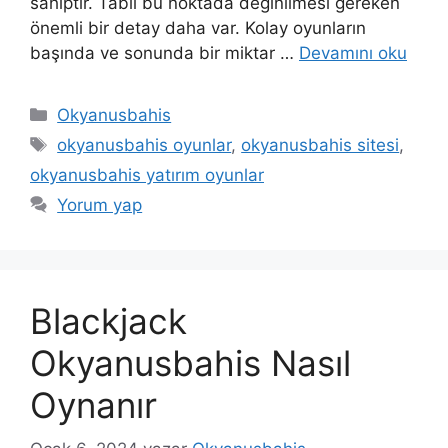
sahiptir. Tabii bu noktada değinilmesi gereken
önemli bir detay daha var. Kolay oyunların
başında ve sonunda bir miktar …
Devamını oku
Kategoriler
Okyanusbahis
Etiketler
okyanusbahis oyunlar
,
okyanusbahis sitesi
,
okyanusbahis yatırım oyunlar
Yorum yap
Blackjack
Okyanusbahis Nasıl
Oynanır