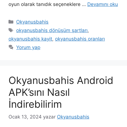
oyun olarak tanıdık seçeneklere …
Devamını oku
Kategoriler
Okyanusbahis
Etiketler
okyanusbahis dönüşüm şartları
,
okyanusbahis kayit
,
okyanusbahis oranları
Yorum yap
Okyanusbahis Android
APK’sını Nasıl
İndirebilirim
Ocak 13, 2024
yazar
Okyanusbahis