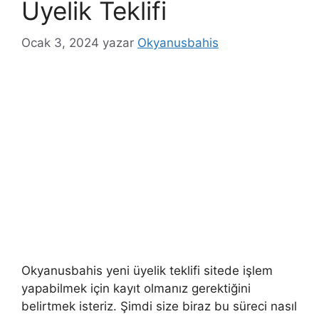
Üyelik Teklifi
Ocak 3, 2024
yazar
Okyanusbahis
Okyanusbahis yeni üyelik teklifi sitede işlem
yapabilmek için kayıt olmanız gerektiğini
belirtmek isteriz. Şimdi size biraz bu süreci nasıl