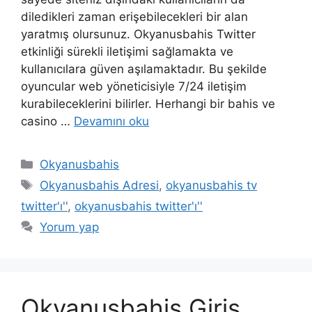
diledikleri zaman erişebilecekleri bir alan
yaratmış olursunuz. Okyanusbahis Twitter
etkinliği sürekli iletişimi sağlamakta ve
kullanıcılara güven aşılamaktadır. Bu şekilde
oyuncular web yöneticisiyle 7/24 iletişim
kurabileceklerini bilirler. Herhangi bir bahis ve
casino …
Devamını oku
Kategoriler
Okyanusbahis
Etiketler
Okyanusbahis Adresi
,
okyanusbahis tv
twitter'ı''
,
okyanusbahis twitter'ı''
Yorum yap
Okyanusbahis Giriş