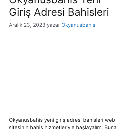
Giriş Adresi Bahisleri
Aralık 23, 2023
yazar
Okyanusbahis
Okyanusbahis yeni giriş adresi bahisleri web
sitesinin bahis hizmetleriyle başlayalım. Buna