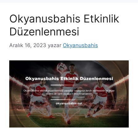
Okyanusbahis Etkinlik
Düzenlenmesi
Aralık 16, 2023
yazar
Okyanusbahis